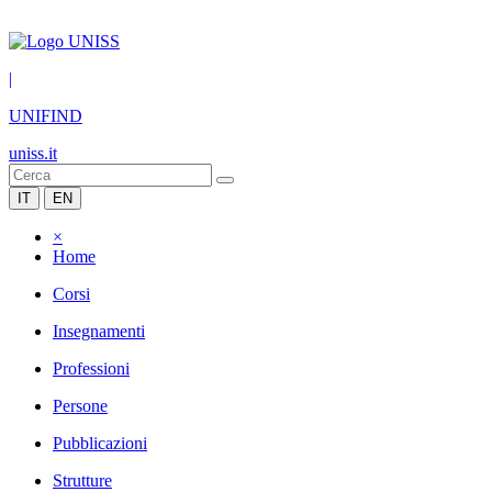
|
UNIFIND
uniss.it
IT
EN
×
Home
Corsi
Insegnamenti
Professioni
Persone
Pubblicazioni
Strutture