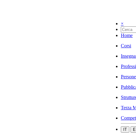
×
Home
Corsi
Insegna
Profess
Persone
Pubblic
Struttur
Terza M
Compet
IT
E