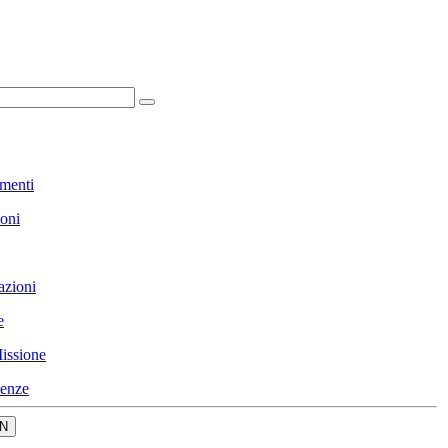
menti
ioni
azioni
e
issione
enze
N