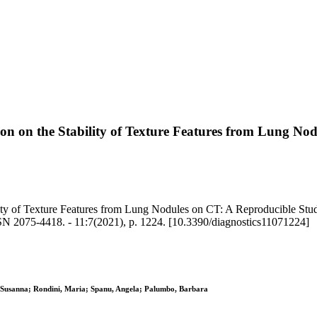
tion on the Stability of Texture Features from Lung N
ity of Texture Features from Lung Nodules on CT: A Reproducible Study 
N 2075-4418. - 11:7(2021), p. 1224. [10.3390/diagnostics11071224]
i, Susanna; Rondini, Maria; Spanu, Angela; Palumbo, Barbara