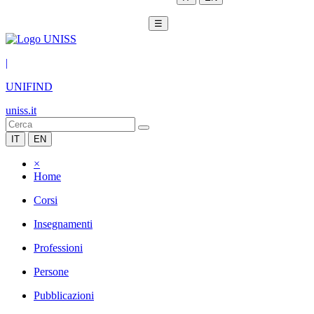
☰
|
UNIFIND
uniss.it
IT
EN
×
Home
Corsi
Insegnamenti
Professioni
Persone
Pubblicazioni