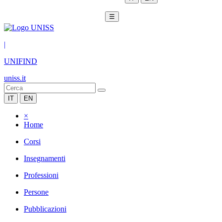
☰
|
UNIFIND
uniss.it
IT
EN
×
Home
Corsi
Insegnamenti
Professioni
Persone
Pubblicazioni