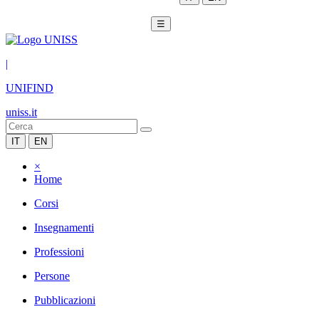
☰
|
UNIFIND
uniss.it
IT
EN
×
Home
Corsi
Insegnamenti
Professioni
Persone
Pubblicazioni