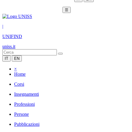
☰
|
UNIFIND
uniss.it
IT
EN
×
Home
Corsi
Insegnamenti
Professioni
Persone
Pubblicazioni