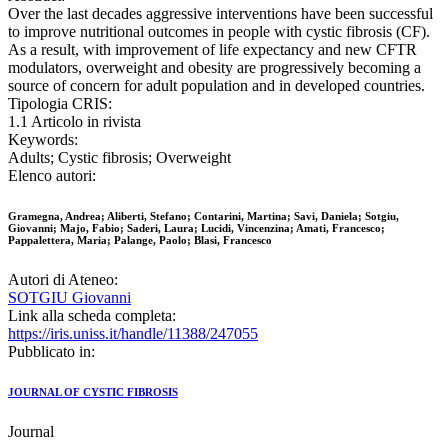
Over the last decades aggressive interventions have been successful
to improve nutritional outcomes in people with cystic fibrosis (CF).
As a result, with improvement of life expectancy and new CFTR
modulators, overweight and obesity are progressively becoming a
source of concern for adult population and in developed countries.
Tipologia CRIS:
1.1 Articolo in rivista
Keywords:
Adults; Cystic fibrosis; Overweight
Elenco autori:
Gramegna, Andrea; Aliberti, Stefano; Contarini, Martina; Savi, Daniela; Sotgiu,
Giovanni; Majo, Fabio; Saderi, Laura; Lucidi, Vincenzina; Amati, Francesco;
Pappalettera, Maria; Palange, Paolo; Blasi, Francesco
Autori di Ateneo:
SOTGIU Giovanni
Link alla scheda completa:
https://iris.uniss.it/handle/11388/247055
Pubblicato in:
JOURNAL OF CYSTIC FIBROSIS
Journal