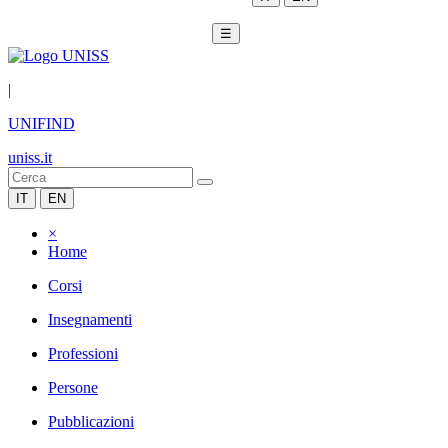
☰
|
UNIFIND
uniss.it
IT
EN
×
Home
Corsi
Insegnamenti
Professioni
Persone
Pubblicazioni