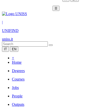
☰
|
UNIFIND
uniss.it
IT
EN
×
Home
Degrees
Courses
Jobs
People
Outputs