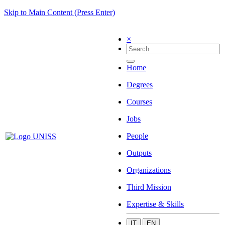
Skip to Main Content (Press Enter)
×
Home
Degrees
Courses
Jobs
People
Outputs
Organizations
Third Mission
Expertise & Skills
IT
EN