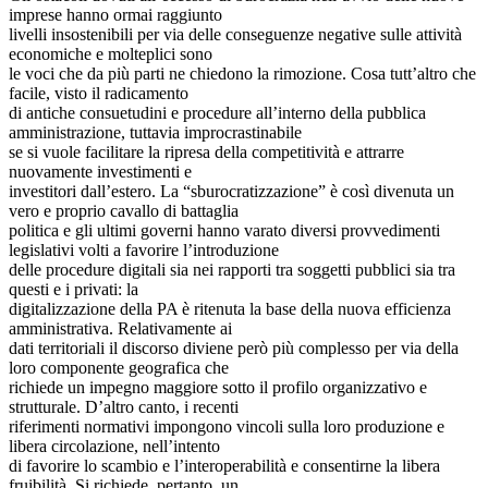
imprese hanno ormai raggiunto
livelli insostenibili per via delle conseguenze negative sulle attività
economiche e molteplici sono
le voci che da più parti ne chiedono la rimozione. Cosa tutt’altro che
facile, visto il radicamento
di antiche consuetudini e procedure all’interno della pubblica
amministrazione, tuttavia improcrastinabile
se si vuole facilitare la ripresa della competitività e attrarre
nuovamente investimenti e
investitori dall’estero. La “sburocratizzazione” è così divenuta un
vero e proprio cavallo di battaglia
politica e gli ultimi governi hanno varato diversi provvedimenti
legislativi volti a favorire l’introduzione
delle procedure digitali sia nei rapporti tra soggetti pubblici sia tra
questi e i privati: la
digitalizzazione della PA è ritenuta la base della nuova efficienza
amministrativa. Relativamente ai
dati territoriali il discorso diviene però più complesso per via della
loro componente geografica che
richiede un impegno maggiore sotto il profilo organizzativo e
strutturale. D’altro canto, i recenti
riferimenti normativi impongono vincoli sulla loro produzione e
libera circolazione, nell’intento
di favorire lo scambio e l’interoperabilità e consentirne la libera
fruibilità. Si richiede, pertanto, un