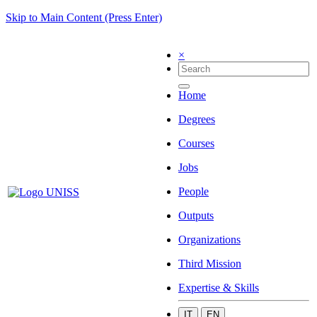
Skip to Main Content (Press Enter)
×
Home
Degrees
Courses
Jobs
People
Outputs
Organizations
Third Mission
Expertise & Skills
IT
EN