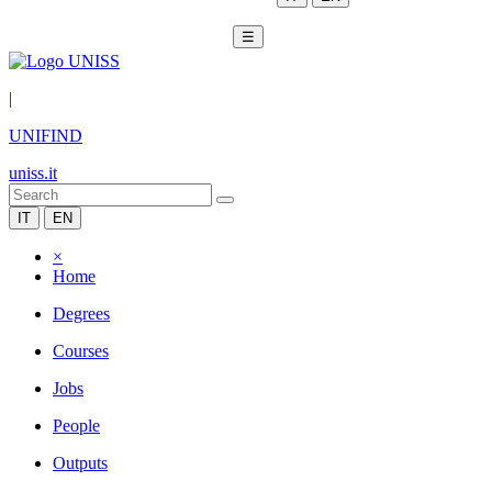
☰
|
UNIFIND
uniss.it
IT
EN
×
Home
Degrees
Courses
Jobs
People
Outputs