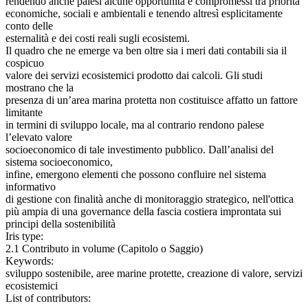
rendendo anche palesi alcune opportunità e compromessi tra priorità
economiche, sociali e ambientali e tenendo altresì esplicitamente
conto delle
esternalità e dei costi reali sugli ecosistemi.
Il quadro che ne emerge va ben oltre sia i meri dati contabili sia il
cospicuo
valore dei servizi ecosistemici prodotto dai calcoli. Gli studi
mostrano che la
presenza di un’area marina protetta non costituisce affatto un fattore
limitante
in termini di sviluppo locale, ma al contrario rendono palese
l’elevato valore
socioeconomico di tale investimento pubblico. Dall’analisi del
sistema socioeconomico,
infine, emergono elementi che possono confluire nel sistema
informativo
di gestione con finalità anche di monitoraggio strategico, nell'ottica
più ampia di una governance della fascia costiera improntata sui
principi della sostenibilità
Iris type:
2.1 Contributo in volume (Capitolo o Saggio)
Keywords:
sviluppo sostenibile, aree marine protette, creazione di valore, servizi
ecosistemici
List of contributors: