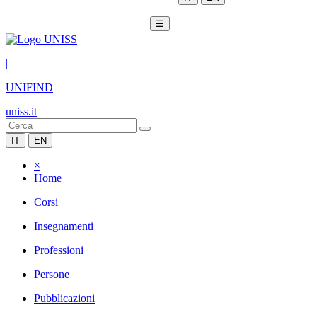
☰
|
UNIFIND
uniss.it
IT
EN
×
Home
Corsi
Insegnamenti
Professioni
Persone
Pubblicazioni