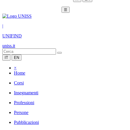
☰
|
UNIFIND
uniss.it
IT
EN
×
Home
Corsi
Insegnamenti
Professioni
Persone
Pubblicazioni