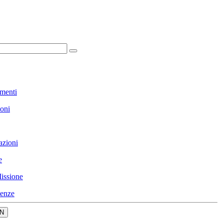
menti
ioni
azioni
e
issione
enze
N