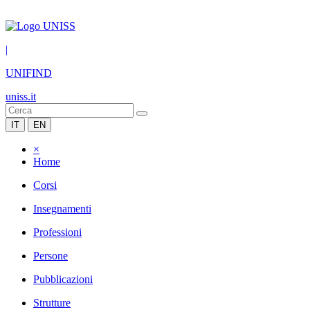
|
UNIFIND
uniss.it
IT
EN
×
Home
Corsi
Insegnamenti
Professioni
Persone
Pubblicazioni
Strutture