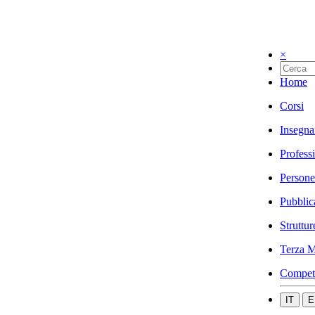
×
Home
Corsi
Insegna
Profess
Persone
Pubblic
Struttur
Terza M
Compet
IT
E