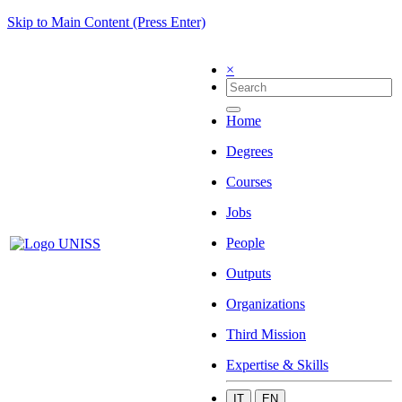
Skip to Main Content (Press Enter)
×
Home
Degrees
Courses
Jobs
People
Outputs
Organizations
Third Mission
Expertise & Skills
IT
EN