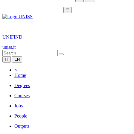
☰
|
UNIFIND
uniss.it
IT
EN
×
Home
Degrees
Courses
Jobs
People
Outputs