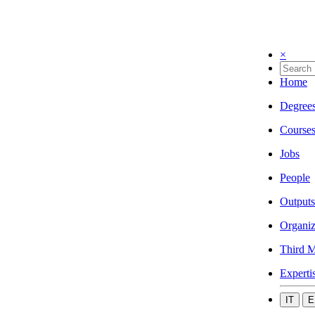
×
Home
Degree
Course
Jobs
People
Outputs
Organiz
Third M
Experti
IT
E