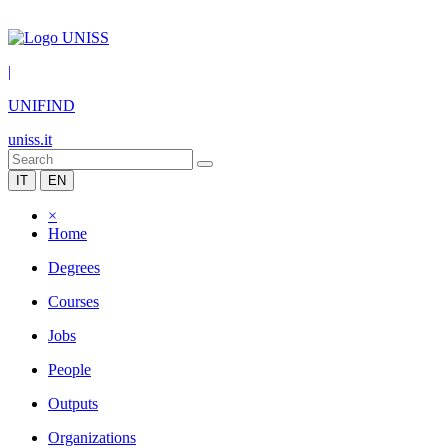
|
UNIFIND
uniss.it
IT
EN
×
Home
Degrees
Courses
Jobs
People
Outputs
Organizations