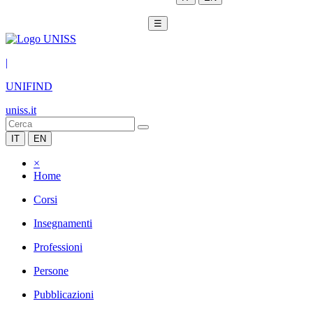
☰
|
UNIFIND
uniss.it
IT
EN
×
Home
Corsi
Insegnamenti
Professioni
Persone
Pubblicazioni