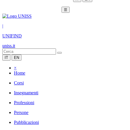
☰
|
UNIFIND
uniss.it
IT
EN
×
Home
Corsi
Insegnamenti
Professioni
Persone
Pubblicazioni