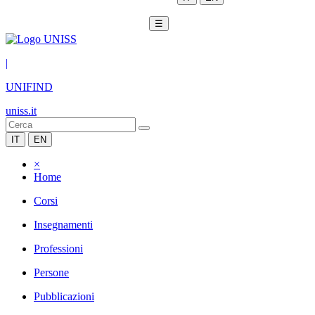
☰
|
UNIFIND
uniss.it
IT
EN
×
Home
Corsi
Insegnamenti
Professioni
Persone
Pubblicazioni