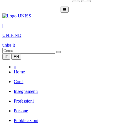
☰
|
UNIFIND
uniss.it
IT
EN
×
Home
Corsi
Insegnamenti
Professioni
Persone
Pubblicazioni