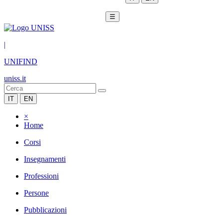
☰
|
UNIFIND
uniss.it
IT
EN
×
Home
Corsi
Insegnamenti
Professioni
Persone
Pubblicazioni