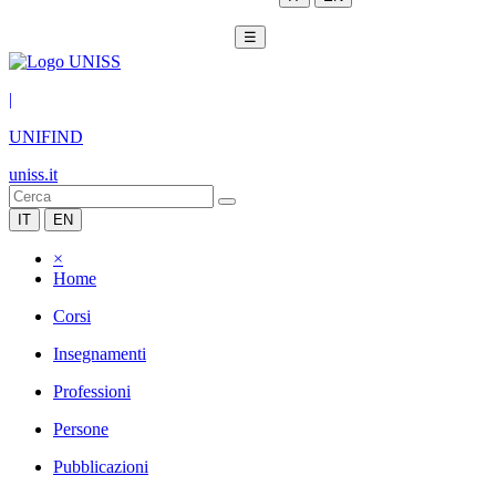
☰
|
UNIFIND
uniss.it
IT
EN
×
Home
Corsi
Insegnamenti
Professioni
Persone
Pubblicazioni