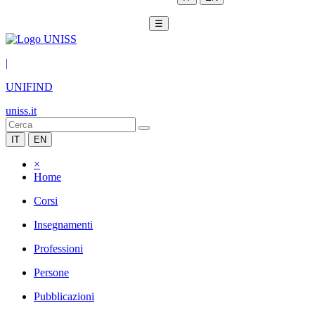
☰
|
UNIFIND
uniss.it
IT
EN
×
Home
Corsi
Insegnamenti
Professioni
Persone
Pubblicazioni