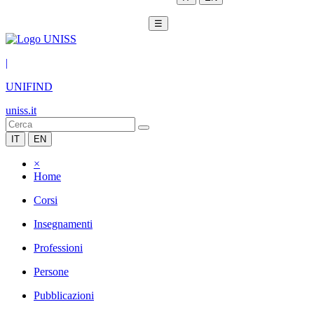
☰
|
UNIFIND
uniss.it
IT
EN
×
Home
Corsi
Insegnamenti
Professioni
Persone
Pubblicazioni