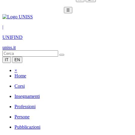
☰
|
UNIFIND
uniss.it
IT
EN
×
Home
Corsi
Insegnamenti
Professioni
Persone
Pubblicazioni