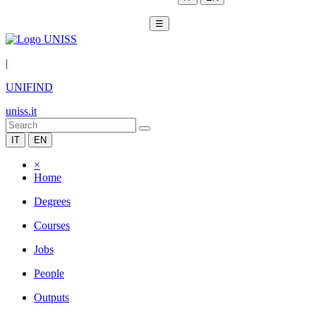
☰
|
UNIFIND
uniss.it
IT
EN
×
Home
Degrees
Courses
Jobs
People
Outputs