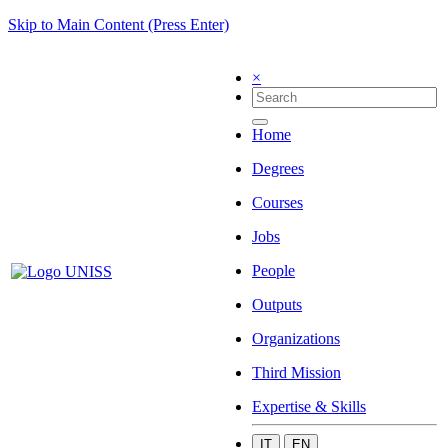
Skip to Main Content (Press Enter)
×
Home
Degrees
Courses
Jobs
People
Outputs
Organizations
Third Mission
Expertise & Skills
IT
EN