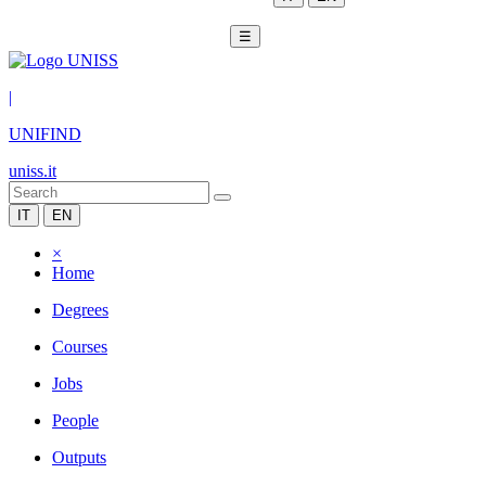
☰
|
UNIFIND
uniss.it
IT
EN
×
Home
Degrees
Courses
Jobs
People
Outputs