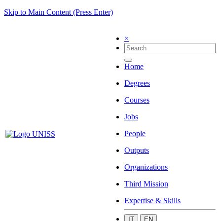
Skip to Main Content (Press Enter)
×
Home
Degrees
Courses
Jobs
People
Outputs
Organizations
Third Mission
Expertise & Skills
IT
EN