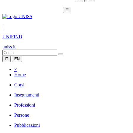
☰
|
UNIFIND
uniss.it
IT
EN
×
Home
Corsi
Insegnamenti
Professioni
Persone
Pubblicazioni