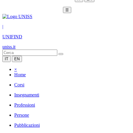
☰
|
UNIFIND
uniss.it
IT
EN
×
Home
Corsi
Insegnamenti
Professioni
Persone
Pubblicazioni