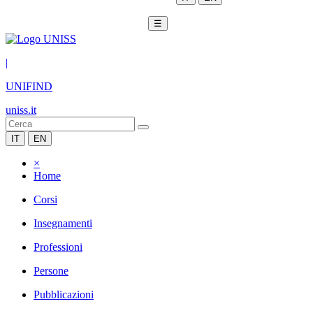
☰
|
UNIFIND
uniss.it
IT
EN
×
Home
Corsi
Insegnamenti
Professioni
Persone
Pubblicazioni