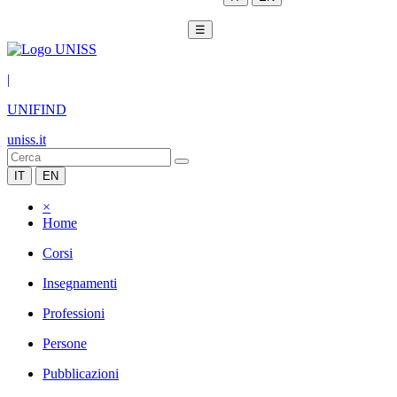
☰
|
UNIFIND
uniss.it
IT
EN
×
Home
Corsi
Insegnamenti
Professioni
Persone
Pubblicazioni