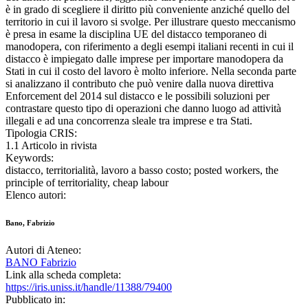
è in grado di scegliere il diritto più conveniente anziché quello del
territorio in cui il lavoro si svolge. Per illustrare questo meccanismo
è presa in esame la disciplina UE del distacco temporaneo di
manodopera, con riferimento a degli esempi italiani recenti in cui il
distacco è impiegato dalle imprese per importare manodopera da
Stati in cui il costo del lavoro è molto inferiore. Nella seconda parte
si analizzano il contributo che può venire dalla nuova direttiva
Enforcement del 2014 sul distacco e le possibili soluzioni per
contrastare questo tipo di operazioni che danno luogo ad attività
illegali e ad una concorrenza sleale tra imprese e tra Stati.
Tipologia CRIS:
1.1 Articolo in rivista
Keywords:
distacco, territorialità, lavoro a basso costo; posted workers, the
principle of territoriality, cheap labour
Elenco autori:
Bano, Fabrizio
Autori di Ateneo:
BANO Fabrizio
Link alla scheda completa:
https://iris.uniss.it/handle/11388/79400
Pubblicato in: