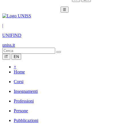
☰
|
UNIFIND
uniss.it
IT
EN
×
Home
Corsi
Insegnamenti
Professioni
Persone
Pubblicazioni