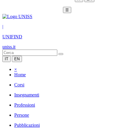
☰
|
UNIFIND
uniss.it
IT
EN
×
Home
Corsi
Insegnamenti
Professioni
Persone
Pubblicazioni