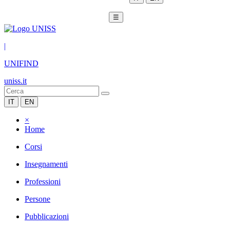
☰
|
UNIFIND
uniss.it
IT
EN
×
Home
Corsi
Insegnamenti
Professioni
Persone
Pubblicazioni