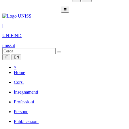
☰
|
UNIFIND
uniss.it
IT
EN
×
Home
Corsi
Insegnamenti
Professioni
Persone
Pubblicazioni