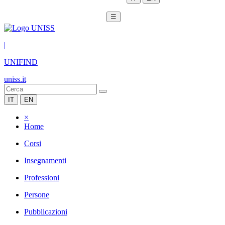
☰
|
UNIFIND
uniss.it
IT
EN
×
Home
Corsi
Insegnamenti
Professioni
Persone
Pubblicazioni