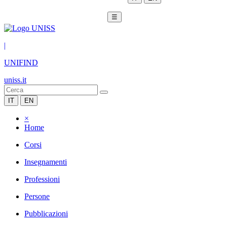
☰
|
UNIFIND
uniss.it
IT
EN
×
Home
Corsi
Insegnamenti
Professioni
Persone
Pubblicazioni