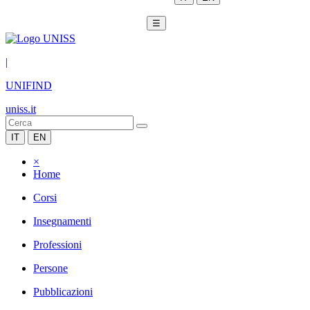
☰
|
UNIFIND
uniss.it
IT
EN
×
Home
Corsi
Insegnamenti
Professioni
Persone
Pubblicazioni