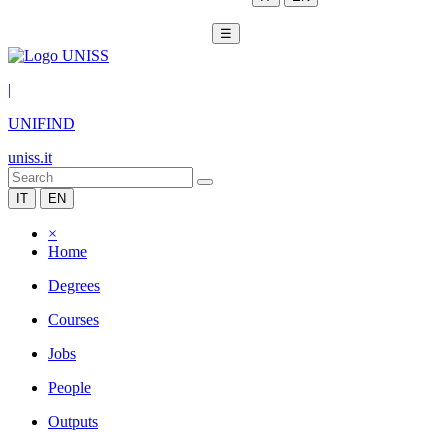
☰
|
UNIFIND
uniss.it
IT
EN
×
Home
Degrees
Courses
Jobs
People
Outputs