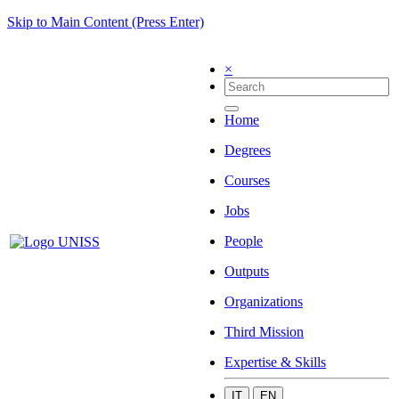
Skip to Main Content (Press Enter)
×
Home
Degrees
Courses
Jobs
People
Outputs
Organizations
Third Mission
Expertise & Skills
IT
EN