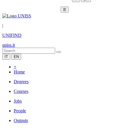
☰
|
UNIFIND
uniss.it
IT
EN
×
Home
Degrees
Courses
Jobs
People
Outputs