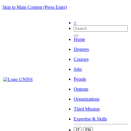
Skip to Main Content (Press Enter)
×
Home
Degrees
Courses
Jobs
People
Outputs
Organizations
Third Mission
Expertise & Skills
IT
EN