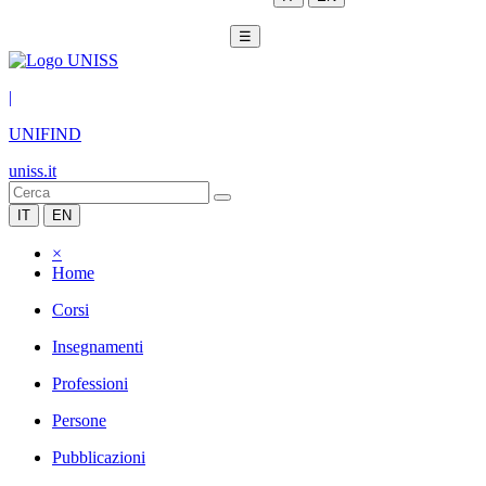
☰
|
UNIFIND
uniss.it
IT
EN
×
Home
Corsi
Insegnamenti
Professioni
Persone
Pubblicazioni