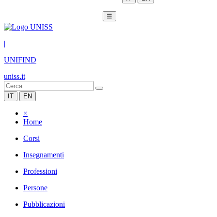
☰
|
UNIFIND
uniss.it
IT
EN
×
Home
Corsi
Insegnamenti
Professioni
Persone
Pubblicazioni