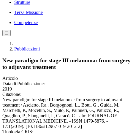
Strutture
Terza Missione
Competenze
☰
Pubblicazioni
New paradigm for stage III melanoma: from surgery
to adjuvant treatment
Articolo
Data di Pubblicazione:
2019
Citazione:
New paradigm for stage III melanoma: from surgery to adjuvant
treatment / Ascierto, P.a., Borgognoni, L., Botti, G., Guida, M.,
Marchetti, P., Mocellin, S., Muto, P., Palmieri, G., Patuzzo, R.,
Quaglino, P., Stanganelli, I., Caracò, C.. - In: JOURNAL OF
TRANSLATIONAL MEDICINE. - ISSN 1479-5876. -
17:1(2019). [10.1186/s12967-019-2012-2]
Tipologia CRIS: