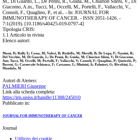
M., Di Guardo, L., De Penni, R., Guida, M., Chiarion Sileni, V., Di
Giacomo, A.m., Tucci, M., Occelli, M., Portelli, F., Vallacchi, V.,
Consoli, F., Quaglino, P., et al.. - In: JOURNAL FOR
IMMUNOTHERAPY OF CANCER. - ISSN 2051-1426. -
7:1(2019). [10.1186/s40425-019-0797-4]
Tipologia CRIS:
1.1 Articolo in rivista
Elenco autori:
Massi, D; Rulli, E; Cossa, M; Valeri, B; Rodolfo, M; Merelli, B; De Logu, F; Nassini, R;
Del Vecchio, M; Di Guardo, L; De Penni, R; Guida, M; Chiarion Sileni, V; Di Giacomo,
Am; Tucci, M; Occelli, M; Portelli, F; Vallacchi, V; Consoli, F; Quaglino, P; Queirolo, P;
Baroni, G; Carnevale-Schianca, F; Cattaneo, L; Minisini, A; Palmieri, G; Rivoltini, L;
Mandala, M
Autori di Ateneo:
PALMIERI Giuseppe
Link alla scheda completa:
https://iris.uniss.it/handle/11388/245010
Pubblicato in:
JOURNAL FOR IMMUNOTHERAPY OF CANCER
Journal
Utilizzo dei cookie