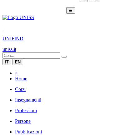
☰
|
UNIFIND
uniss.it
IT
EN
×
Home
Corsi
Insegnamenti
Professioni
Persone
Pubblicazioni