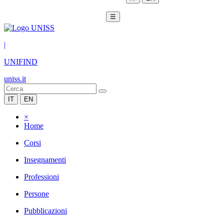
☰
|
UNIFIND
uniss.it
IT
EN
×
Home
Corsi
Insegnamenti
Professioni
Persone
Pubblicazioni