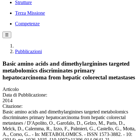
Strutture
Terza Missione
Competenze
☰
Pubblicazioni
Basic amino acids and dimethylarginines targeted
metabolomics discriminates primary
hepatocarcinoma from hepatic colorectal metastases
Articolo
Data di Pubblicazione:
2014
Citazione:
Basic amino acids and dimethylarginines targeted metabolomics
discriminates primary hepatocarcinoma from hepatic colorectal
metastases / D'Apolito, O., Garofalo, D., Gelzo, M., Paris, D.,
Melck, D., Calemma, R., Izzo, F., Palmieri, G., Castello, G., Motta,
A., Corso, G.. - In: METABOLOMICS. - ISSN 1573-3882. - 10:
(2014), pp. 1026-1035. [10.1007/s11306-014-0641-2]