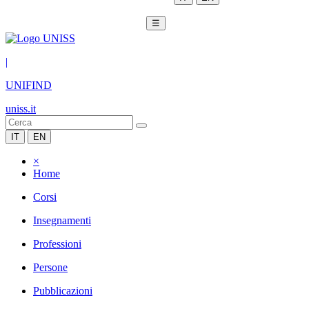
☰
|
UNIFIND
uniss.it
IT
EN
×
Home
Corsi
Insegnamenti
Professioni
Persone
Pubblicazioni