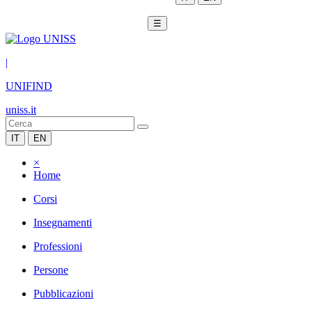
☰
|
UNIFIND
uniss.it
IT
EN
×
Home
Corsi
Insegnamenti
Professioni
Persone
Pubblicazioni