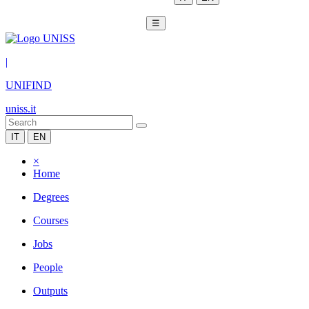
☰
|
UNIFIND
uniss.it
IT
EN
×
Home
Degrees
Courses
Jobs
People
Outputs