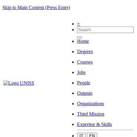
Skip to Main Content (Press Enter)
×
Home
Degrees
Courses
Jobs
People
Outputs
Organizations
Third Mission
Expertise & Skills
IT
EN