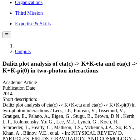
Organizations
Third Mission
Expertise & Skills
☰
Outputs
Dalitz plot analysis of eta(c) -> K+K-eta and eta(c) ->
K+K-pi(0) in two-photon interactions
Academic Article
Publication Date:
2014
Short description:
Dalitz plot analysis of eta(c) -> K+K-eta and eta(c) -> K+K-pi(0) in
two-photon interactions / Lees, J.P., Poireau, V., Tisserand, V.,
Grauges, E., Palano, A., Eigen, G., Stugu, B., Brown, D.N., Kerth,
L.T., Kolomensky, Y.u.G., Lee, M.J., Lynch, G., Koch, H.,
Schroeder, T., Hearty, C., Mattison, T.S., Mckenna, J.A., So, R.Y.,
Khan, A., Blinov, V.E., et al.. - In: PHYSICAL REVIEW D,
PARTICLES, FIELDS, GRAVITATION, AND COSMOLOGY. -