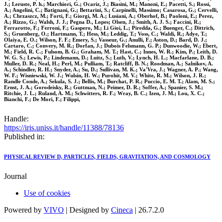
J.; Leruste, P. h.; Marchiori, G.; Ocariz, J.; Biasini, M.; Manoni, E.; Pacetti, S.; Rossi,
A.; Angelini, C.; Batignani, G.; Bettarini, S.; Carpinelli, Massimo; Casarosa, G.; Cervelli,
A.; Chrzaszcz, M.; Forti, F.; Giorgi, M. A.; Lusiani, A.; Oberhof, B.; Paoloni, E.; Perez,
A.; Rizzo, G.; Walsh, J. J.; Pegna D., Lopes; Olsen, J.; Smith, A. J. S.; Faccini, R.;
Ferrarotto, F.; Ferroni, F.; Gaspero, M.; Li Gioi, L.; Piredda, G.; Buenger, C.; Dittrich,
S.; Gruenberg, O.; Hartmann, T.; Hess, M.; Leddig, T.; Voss, C.; Waldi, R.; Adye, T.;
Olaiya, E. O.; Wilson, F. F.; Emery, S.; Vasseur, G.; Anulli, F.; Aston, D.; Bard, D. J.;
Cartaro, C.; Convery, M. R.; Dorfan, J.; Dubois Felsmann, G. P.; Dunwoodie, W.; Ebert,
M.; Field, R. C.; Fulsom, B. G.; Graham, M. T.; Hast, C.; Innes, W. R.; Kim, P.; Leith, D.
W. G. S.; Lewis, P.; Lindemann, D.; Luitz, S.; Luth, V.; Lynch, H. L.; Macfarlane, D. B.;
Muller, D. R.; Neal, H.; Perl, M.; Pulliam, T.; Ratcliff, B. N.; Roodman, A.; Salnikov, A.
A.; Schindler, R. H.; Snyder, A.; Su, D.; Sullivan, M. K.; Va'Vra, J.; Wagner, A. P.; Wang,
W. F.; Wisniewski, W. J.; Wulsin, H. W.; Purohit, M. V.; White, R. M.; Wilson, J. R.;
Randle Conde, A.; Sekula, S. J.; Bellis, M.; Burchat, P. R.; Puccio, E. M. T.; Alam, M. S.;
Ernst, J. A.; Gorodeisky, R.; Guttman, N.; Peimer, D. R.; Soffer, A.; Spanier, S. M.;
Ritchie, J. L.; Ruland, A. M.; Schwitters, R. F.; Wray, B. C.; Izen, J. M.; Lou, X. C.;
Bianchi, F.; De Mori, F.; Filippi,
Handle:
https://iris.uniss.it/handle/11388/78136
Published in:
PHYSICAL REVIEW D, PARTICLES, FIELDS, GRAVITATION, AND COSMOLOGY
Journal
Use of cookies
Powered by
VIVO
| Designed by
Cineca
| 26.7.2.0