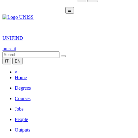
☰
|
UNIFIND
uniss.it
IT
EN
×
Home
Degrees
Courses
Jobs
People
Outputs