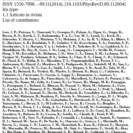
ISSN 1550-7998. - 89:11(2014). [10.1103/PhysRevD.89.112004]
Iris type:
1.1 Articolo in rivista
List of contributors:
Lees, J. P.; Poireau, V.; Tisserand, V.; Grauges, E.; Palano, A.; Eigen, G.; Stugu, B.;
Brown, D. N.; Kerth, L. T.; Kolomensky, Y. u. G.; Lee, M. J.; Lynch, G.; Koch, H.;
Schroeder, T.; Hearty, C.; Mattison, T. S.; Mckenna, J. A.; So, R. Y.; Khan, A.; Blinov, V.
E.; Buzykaev, A. R.; Druzhinin, V. P.; Golubev, V. B.; Kravchenko, E. A.; Onuchin, A. P.;
Serednyakov, S. I.; Skovpen, Y. u. I.; Solodov, E. P.; Todyshev, K. Y. u.; Lankford, A. J.;
Mandelkern, M.; Dey, B.; Gary, J. W.; Long, O.; Campagnari, C.; Sevilla M., Franco;
Hong, T. M.; Kovalskyi, D.; Richman, J. D.; West, C. A.; Eisner, A. M.; Lockman, W. S.;
Vazquez W., Panduro; Schumm, B. A.; Seiden, A.; Chao, D. S.; Cheng, C. H.; Echenard,
B.; Flood, K. T.; Hitlin, D. G.; Miyashita, T. S.; Ongmongkolkul, P.; Porter, F. C.;
Andreassen, R.; Huard, Z.; Meadows, B. T.; Pushpawela, B. G.; Sokoloff, M. D.; Sun, L.;
Bloom, P. C.; Ford, W. T.; Gaz, A.; Smith, J. G.; Wagner, S. R.; Ayad, R.; Toki, W. H.;
Spaan, B.; Bernard, D.; Verderi, M.; Playfer, S.; Bettoni, D.; Bozzi, C.; Calabrese, R.;
Cibinetto, G.; Fioravanti, E.; Garzia, I.; Luppi, E.; Piemontese, L.; Santoro, V.;
Calcaterra, A.; de Sangro, R.; Finocchiaro, G.; Martellotti, S.; Patteri, P.; Peruzzi, I. M.;
Piccolo, M.; Rama, M.; Zallo, A.; Contri, R.; Lo Vetere, M.; Monge, M. R.; Passaggio,
S.; Patrignani, C.; Robutti, E.; Bhuyan, B.; Prasad, V.; Morii, M.; Adametz, A.; Uwer,
U.; Lacker, H. M.; Dauncey, P. D.; Mallik, U.; Chen, C.; Cochran, J.; Prell, S.; Ahmed,
H.; Gritsan, A. V.; Arnaud, N.; Davier, M.; Derkach, D.; Grosdidier, G.; Le Diberder, F.;
Lutz, A. M.; Malaescu, B.; Roudeau, P.; Stocchi, A.; Wormser, G.; Lange, D. J.; Wright,
D. M.; Coleman, J. P.; Fry, J. R.; Gabathuler, E.; Hutchcroft, D. E.; Payne, D. J.;
Touramanis, C.; Bevan, A. J.; Di Lodovico, F.; Sacco, R.; Cowan, G.; Bougher, J.;
Brown, D. N.; Davis, C. L.; Denig, A. G.; Fritsch, M.; Gradl, W.; Griessinger, K.; Hafner,
A.; Prencipe, E.; Schubert, K. R.; Barlow, R. J.; Lafferty, G. D.; Cenci, R.; Hamilton, B.;
Jawahery, A.; Roberts, D. A.; Cowan, R.; Sciolla, G.; Cheaib, R.; Patel, P. M.;
Robertson, S. H.; Neri, N.; Palombo, F.; Cremaldi, L.; Godang, R.; Sonnek, P.; Summers,
D. J.; Simard, M.; Taras, P.; De Nardo, G.; Onorato, G.; Sciacca, C.; Martinelli, M.;
Raven, G.; Jessop, C. P.; Losecco, J. M.; Honscheid, K.; Kass, R.; Feltresi, E.; Margoni,
M.; Morandin, M.; Posocco, M.; Rotondo, M.; Simi, G.; Simonetto, F.; Stroili, R.; Akar,
S.; Ben Haim, E.; Bomben, M.; Bonneaud, G. R.; Briand, H.; Calderini, G.; Chauveau,