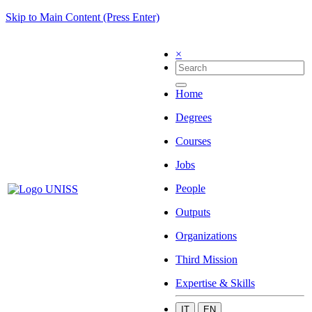
Skip to Main Content (Press Enter)
×
Home
Degrees
Courses
Jobs
People
Outputs
Organizations
Third Mission
Expertise & Skills
IT
EN