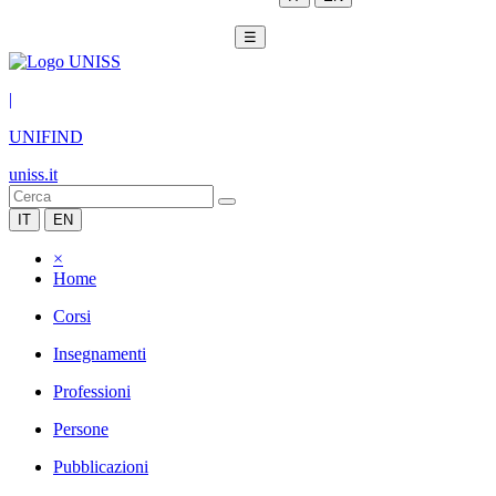
☰
|
UNIFIND
uniss.it
IT
EN
×
Home
Corsi
Insegnamenti
Professioni
Persone
Pubblicazioni