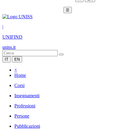
☰
|
UNIFIND
uniss.it
IT
EN
×
Home
Corsi
Insegnamenti
Professioni
Persone
Pubblicazioni