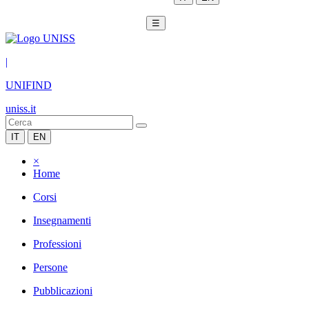
☰
|
UNIFIND
uniss.it
IT
EN
×
Home
Corsi
Insegnamenti
Professioni
Persone
Pubblicazioni