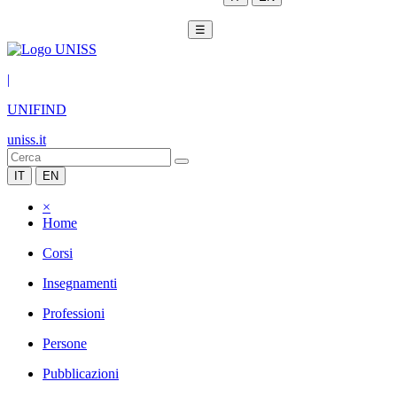
☰
|
UNIFIND
uniss.it
IT
EN
×
Home
Corsi
Insegnamenti
Professioni
Persone
Pubblicazioni