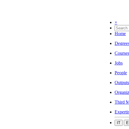
×
Home
Degree
Course
Jobs
People
Outputs
Organiz
Third M
Experti
IT
E