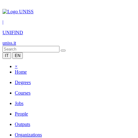
|
UNIFIND
uniss.it
IT
EN
×
Home
Degrees
Courses
Jobs
People
Outputs
Organizations